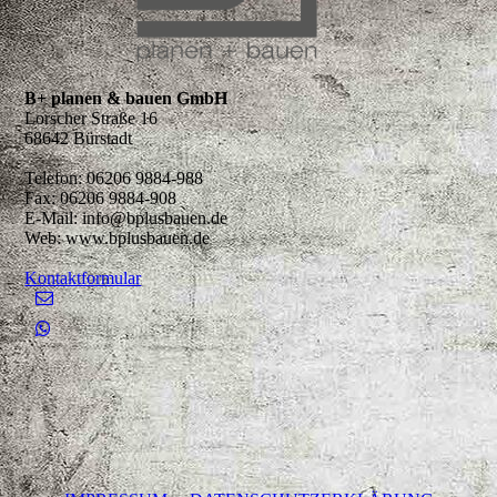
B+ planen & bauen GmbH
Lorscher Straße 16
68642 Bürstadt
Telefon: 06206 9884-988
Fax: 06206 9884-908
E-Mail: info@bplusbauen.de
Web: www.bplusbauen.de
Kontaktformular