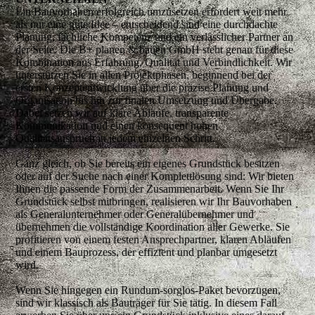
Ein Bauvorhaben erfolgreich umzusetzen erfordert weit mehr
als nur eine gute Idee – entscheidend sind eine durchdachte
Planung, fachliche Kompetenz und ein verlässlicher Partner an
der Seite. Die B+ planen & bauen GmbH steht genau für diese
Kombination aus Erfahrung, Qualität und Verbindlichkeit. Wir
unterstützen Sie in allen Projektphasen, beginnend bei der
ersten Konzeptentwicklung über die präzise Planung und
Organisation bis hin zur finalen Umsetzung und Übergabe.
Dabei setzen wir auf klare Abläufe, transparente
Kommunikation und einen konsequent hohen
Qualitätsanspruch in jedem einzelnen Schritt.
Ganz gleich, ob Sie bereits ein eigenes Grundstück besitzen
oder auf der Suche nach einer Komplettlösung sind: Wir bieten
Ihnen die passende Form der Zusammenarbeit. Wenn Sie Ihr
Grundstück selbst mitbringen, realisieren wir Ihr Bauvorhaben
als Generalunternehmer oder Generalübernehmer und
übernehmen die vollständige Koordination aller Gewerke. Sie
profitieren von einem festen Ansprechpartner, klaren Abläufen
und einem Bauprozess, der effizient und planbar umgesetzt
wird.
Wenn Sie hingegen ein Rundum-sorglos-Paket bevorzugen,
sind wir klassisch als Bauträger für Sie tätig. In diesem Fall