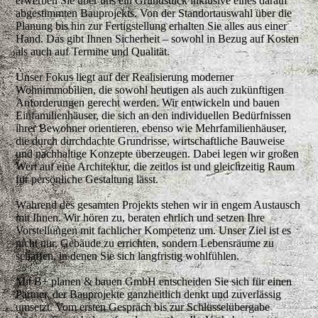
erwerben Sie über uns ein Grundstück inklusive eines darauf
abgestimmten Bauprojekts. Von der Standortauswahl über die
Planung bis hin zur Fertigstellung erhalten Sie alles aus einer
Hand. Das gibt Ihnen Sicherheit – sowohl in Bezug auf Kosten
als auch auf Termine und Qualität.
Unser Fokus liegt auf der Realisierung moderner
Wohnimmobilien, die sowohl heutigen als auch zukünftigen
Anforderungen gerecht werden. Wir entwickeln und bauen
Einfamilienhäuser, die sich an den individuellen Bedürfnissen
ihrer Bewohner orientieren, ebenso wie Mehrfamilienhäuser,
die durch durchdachte Grundrisse, wirtschaftliche Bauweise
und nachhaltige Konzepte überzeugen. Dabei legen wir großen
Wert auf eine Architektur, die zeitlos ist und gleichzeitig Raum
für persönliche Gestaltung lässt.
Während des gesamten Projekts stehen wir in engem Austausch
mit Ihnen. Wir hören zu, beraten ehrlich und setzen Ihre
Vorstellungen mit fachlicher Kompetenz um. Unser Ziel ist es
nicht nur, Gebäude zu errichten, sondern Lebensräume zu
schaffen, in denen Sie sich langfristig wohlfühlen.
Mit B+ planen & bauen GmbH entscheiden Sie sich für einen
Partner, der Bauprojekte ganzheitlich denkt und zuverlässig
umsetzt. Vom ersten Gespräch bis zur Schlüsselübergabe