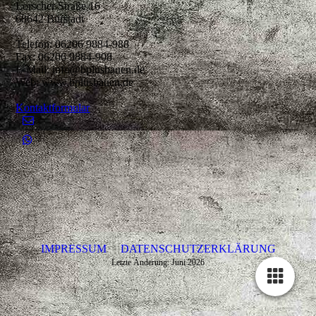
Lorscher Straße 16
68642 Bürstadt
Telefon: 06206 9884-988
Fax: 06206 9884-908
E-Mail: info@bplusbauen.de
Web: www.bplusbauen.de
Kontaktformular
IMPRESSUM
DATENSCHUTZERKLÄRUNG
Letzte Änderung: Juni 2026