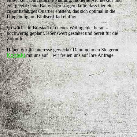
entwickelt. Durchdachte Planung, moderne Architektur und
energieeffiziente Bauweisen sorgen dafür, dass hier ein
zukunftsfähiges Quartier entsteht, das sich optimal in die
Umgebung am Bibliser Pfad einfügt.
So wächst in Bürstadt ein neues Wohngebiet heran –
hochwertig geplant, lebenswert gestaltet und bereit für die
Zukunft.
Haben wir Ihr Interesse geweckt? Dann nehmen Sie gerne
Kontakt
mit uns auf – wir freuen uns auf Ihre Anfrage.