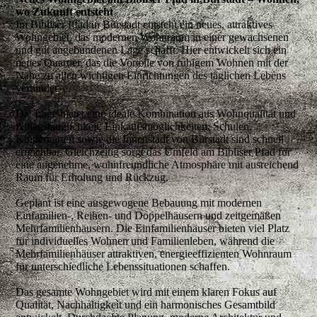
wo Zukunft entsteht
Im Bibliser Pfad in Bürstadt entsteht ein neues, attraktives
Wohngebiet, das modernen Wohnraum in einer gewachsenen
und gut angebundenen Lage schafft. Hier entwickelt sich ein
neues Quartier, das die Vorteile von ruhigem Wohnen mit der
Nähe zu allen wichtigen Einrichtungen des täglichen Lebens
verbindet.
Die Lage bietet eine ideale Kombination aus Wohnqualität und
Alltagstauglichkeit: Einkaufsmöglichkeiten, Schulen,
Kindergärten sowie die Innenstadt von Bürstadt sind schnell
erreichbar. Gleichzeitig sorgt das Umfeld am Bibliser Pfad für
eine angenehme, wohnfreundliche Atmosphäre mit ausreichend
Raum für Erholung und Rückzug.
Geplant ist eine ausgewogene Bebauung mit modernen
Einfamilien-, Reihen- und Doppelhäusern und zeitgemäßen
Mehrfamilienhäusern. Die Einfamilienhäuser bieten viel Platz
für individuelles Wohnen und Familienleben, während die
Mehrfamilienhäuser attraktiven, energieeffizienten Wohnraum
für unterschiedliche Lebenssituationen schaffen.
Das gesamte Wohngebiet wird mit einem klaren Fokus auf
Qualität, Nachhaltigkeit und ein harmonisches Gesamtbild