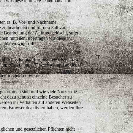
gen wir diese in unsere Datenbank. Ihre
ten (z. B. Vor- und Nachname,
zu bearbeiten und für den Fall von
h Bearbeitung der Anfrage gelöscht, sofern
onen mitteilen, übertragen wir diese in
aktdaten widerrufen.
en über das Kontaktformular, eine SSL-bzw.
ttp://” auf “https://” wechselt und an dem
tten mitgelesen werden.
 gekommen sind und wie viele Nutzer die
ht dazu genutzt einzelne Besucher zu
 werden ihr Verhalten auf anderen Webseiten
hrem Browser deaktiviert haben, werden Ihre
glichen und gesetzlichen Pflichten nicht