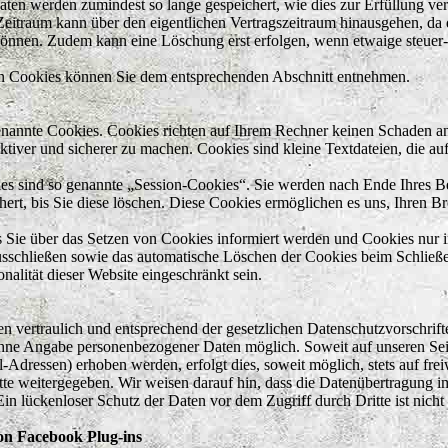
en werden zumindest so lange gespeichert, wie dies zur Erfüllung ve
er Zeitraum kann über den eigentlichen Vertragszeitraum hinausgehen, d
können. Zudem kann eine Löschung erst erfolgen, wenn etwaige steuer-
on Cookies können Sie dem entsprechenden Abschnitt entnehmen.
genannte Cookies. Cookies richten auf Ihrem Rechner keinen Schaden an
ektiver und sicherer zu machen. Cookies sind kleine Textdateien, die a
es sind so genannte „Session-Cookies“. Sie werden nach Ende Ihres B
hert, bis Sie diese löschen. Diese Cookies ermöglichen es uns, Ihren 
ss Sie über das Setzen von Cookies informiert werden und Cookies nur 
ausschließen sowie das automatische Löschen der Cookies beim Schließe
alität dieser Website eingeschränkt sein.
 vertraulich und entsprechend der gesetzlichen Datenschutzvorschrift
 ohne Angabe personenbezogener Daten möglich. Soweit auf unseren S
-Adressen) erhoben werden, erfolgt dies, soweit möglich, stets auf fre
tte weitergegeben. Wir weisen darauf hin, dass die Datenübertragung i
in lückenloser Schutz der Daten vor dem Zugriff durch Dritte ist nicht
on Facebook Plug-ins