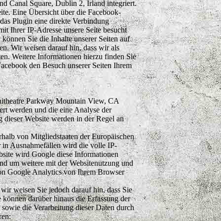
 Canal Square, Dublin 2, Irland integriert.
te. Eine Übersicht über die Facebook-
 das Plugin eine direkte Verbindung
it Ihrer IP-Adresse unsere Seite besucht
önnen Sie die Inhalte unserer Seiten auf
. Wir weisen darauf hin, dass wir als
en. Weitere Informationen hierzu finden Sie
Facebook den Besuch unserer Seiten Ihrem
phitheatre Parkway Mountain View, CA
rt werden und die eine Analyse der
 dieser Website werden in der Regel an
rhalb von Mitgliedstaaten der Europäischen
in Ausnahmefällen wird die volle IP-
bsite wird Google diese Informationen
und um weitere mit der Websitenutzung und
von Google Analytics von Ihrem Browser
wir weisen Sie jedoch darauf hin, dass Sie
e können darüber hinaus die Erfassung der
 sowie die Verarbeitung dieser Daten durch
ren: