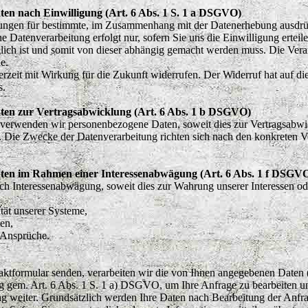
en nach Einwilligung (Art. 6 Abs. 1 S. 1 a DSGVO)
igungen für bestimmte, im Zusammenhang mit der Datenerhebung ausdrü
e Datenverarbeitung erfolgt nur, sofern Sie uns die Einwilligung erteile
ich ist und somit von dieser abhängig gemacht werden muss. Die Verarb
e.
derzeit mit Wirkung für die Zukunft widerrufen. Der Widerruf hat auf d
s.
ten zur Vertragsabwicklung (Art. 6 Abs. 1 b DSGVO)
, verwenden wir personenbezogene Daten, soweit dies zur Vertragsabw
. Die Zwecke der Datenverarbeitung richten sich nach den konkreten Ve
ten im Rahmen einer Interessenabwägung (Art. 6 Abs. 1 f DSGV
 Interessenabwägung, soweit dies zur Wahrung unserer Interessen oder d
ität unserer Systeme,
en,
 Ansprüche.
aktformular senden, verarbeiten wir die von Ihnen angegebenen Daten
g gem. Art. 6 Abs. 1 S. 1 a) DSGVO, um Ihre Anfrage zu bearbeiten un
g weiter. Grundsätzlich werden Ihre Daten nach Bearbeitung der Anfrage