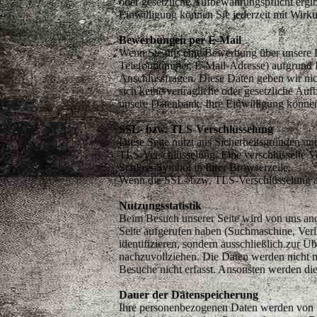
oder gesetzliche Aufbewahrungspflicht ergibt
Einwilligung können Sie jederzeit mit Wirk
Bewerbungen per E-Mail
Wenn Sie uns eine Bewerbung über unsere E
Telefonnummer, E-Mail-Adresse) aufgrund Ih
Anschlussfragen. Diese Daten geben wir nic
sich keine vertragliche oder gesetzliche Auf
unsere Datenbank. Ihre Einwilligung können
SSL- bzw. TLS-Verschlüsselung
Diese Seite nutzt aus Sicherheitsgründen un
TLS-Verschlüsselung. Eine verschlüsselte Ve
Schloss-Symbol in Ihrer Browserzeile.
Wenn die SSL- bzw. TLS-Verschlüsselung akti
Nutzungsstatistik
Beim Besuch unserer Seite wird von uns an
Seite aufgerufen haben (Suchmaschine, Ver
identifizieren, sondern ausschließlich zur Ü
nachzuvollziehen. Die Daten werden nicht m
Besuche nicht erfasst. Ansonsten werden die
Dauer der Datenspeicherung
Ihre personenbezogenen Daten werden von uns