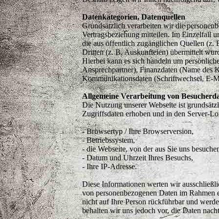
Datenkategorien, Datenquellen
Grundsätzlich verarbeiten wir die personenb
Vertragsbeziehung mitteilen. Im Einzelfall 
die aus öffentlich zugänglichen Quellen (z.
Dritten (z. B. Auskunfteien) übermittelt wur
Hierbei kann es sich handeln um persönlich
Ansprechpartner), Finanzdaten (Name des Ko
Kommunikationsdaten (Schriftwechsel, E-Ma
Allgemeine Verarbeitung von Besucherd
Die Nutzung unserer Webseite ist grundsätz
Zugriffsdaten erhoben und in den Server-Lo
- Browsertyp / Ihre Browserversion,
- Betriebssystem,
- die Webseite, von der aus Sie uns besuche
- Datum und Uhrzeit Ihres Besuchs,
- Ihre IP-Adresse.
Diese Informationen werten wir ausschließl
von personenbezogenen Daten im Rahmen ei
nicht auf Ihre Person rückführbar und werd
behalten wir uns jedoch vor, die Daten nach