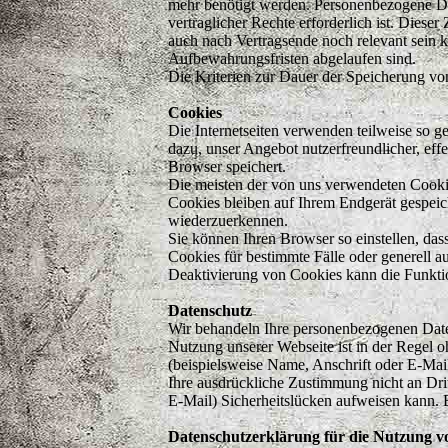
mehr benötigt werden. Personenbezogene Dat
vertraglicher Rechte erforderlich ist. Dies
auch nach Vertragsende noch relevant sein 
Aufbewahrungsfristen abgelaufen sind.
Die Kriterien zur Dauer der Speicherung v
Cookies
Die Internetseiten verwenden teilweise so 
dazu, unser Angebot nutzerfreundlicher, eff
Browser speichert.
Die meisten der von uns verwendeten Cooki
Cookies bleiben auf Ihrem Endgerät gespeic
wiederzuerkennen.
Sie können Ihren Browser so einstellen, da
Cookies für bestimmte Fälle oder generell 
Deaktivierung von Cookies kann die Funktion
Datenschutz
Wir behandeln Ihre personenbezogenen Daten
Nutzung unserer Webseite ist in der Regel
(beispielsweise Name, Anschrift oder E-Mail
Ihre ausdrückliche Zustimmung nicht an Dri
E-Mail) Sicherheitslücken aufweisen kann. E
Datenschutzerklärung für die Nutzung v