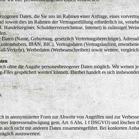
ezogenen Daten, die Sie uns im Rahmen einer Anfrage, eines vorvertrag
und soweit dies im Rahmen der Vertragserfüllung erforderlich ist, vera
 B. Handelsregister, Schuldnerverzeichnisse, Internet) in zulässiger W
den.
e Daten (Name, Geburtstag, gesetzlich Vertretungsberechtigte), Adress
ntoinhabers, IBAN, BIC), Vertragsdaten (Vertragslaufzeit, erworbene
il-Verkehr), Werbedaten (Werbeanschreiben) sowie weitere, vergleic
aten
lich ohne die Angabe personenbezogener Daten möglich. Wir weisen jed
g-Files gespeichert werden können. Hierbei handelt es sich insbesonde
n,
ich in anonymisierter Form zur Abwehr von Angriffen und zur Verbess
ner Interessenabwägung gem. Art. 6 Abs. 1 f DSGVO) und löschen die
en auch nicht mit anderen Daten zusammengeführt. Bei konkreten Anha
träglich auszuwerten.