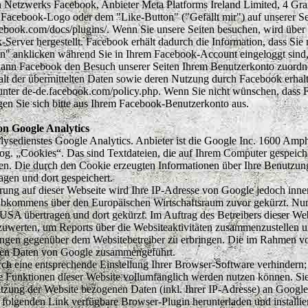
n Netzwerks Facebook, Anbieter Meta Platforms Ireland Limited, 4 Grand
acebook-Logo oder dem "Like-Button" ("Gefällt mir") auf unserer Sei
facebook.com/docs/plugins/. Wenn Sie unsere Seiten besuchen, wird über
rver hergestellt. Facebook erhält dadurch die Information, dass Sie m
 anklicken während Sie in Ihrem Facebook-Account eingeloggt sind, k
ann Facebook den Besuch unserer Seiten Ihrem Benutzerkonto zuordnen
alt der übermittelten Daten sowie deren Nutzung durch Facebook erhalt
unter de-de.facebook.com/policy.php. Wenn Sie nicht wünschen, dass 
en Sie sich bitte aus Ihrem Facebook-Benutzerkonto aus.
on Google Analytics
lysedienstes Google Analytics. Anbieter ist die Google Inc. 1600 Am
g. „Cookies“. Das sind Textdateien, die auf Ihrem Computer gespeiche
n. Die durch den Cookie erzeugten Informationen über Ihre Benutzung
gen und dort gespeichert.
rung auf dieser Webseite wird Ihre IP-Adresse von Google jedoch inne
Abkommens über den Europäischen Wirtschaftsraum zuvor gekürzt. Nur 
USA übertragen und dort gekürzt. Im Auftrag des Betreibers dieser We
zuwerten, um Reports über die Websiteaktivitäten zusammenzustellen 
tungen gegenüber dem Websitebetreiber zu erbringen. Die im Rahmen 
deren Daten von Google zusammengeführt.
h eine entsprechende Einstellung Ihrer Browser-Software verhindern; 
che Funktionen dieser Website vollumfänglich werden nutzen können. Si
tzung der Website bezogenen Daten (inkl. Ihrer IP-Adresse) an Google
 folgenden Link verfügbare Browser-Plugin herunterladen und installie