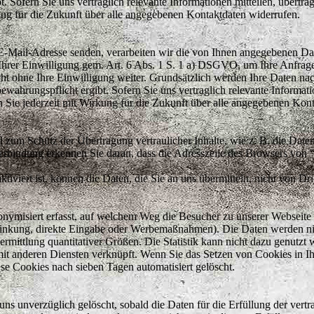
. Sofern Sie uns vertraglich relevante Informationen mitteilen, übertra
ung für die Zukunft über alle angegebenen Kontaktdaten widerrufen.
-Mail-Adresse senden, verarbeiten wir die von Ihnen angegebenen Da
rer Einwilligung gem. Art. 6 Abs. 1 S. 1 a) DSGVO, um Ihre Anfrage 
ht ohne Ihre Einwilligung weiter. Grundsätzlich werden Ihre Daten nac
bewahrungspflicht ergibt. Sofern Sie uns vertraglich relevante Informati
 Sie jederzeit mit Wirkung für die Zukunft über alle angegebenen Kont
d zum Schutz der Übertragung vertraulicher Inhalte, wie z. B. die Dat
rbindung erkennen Sie daran, dass die Adresszeile des Browsers von “h
viert ist, können die Daten, die Sie an uns übermitteln, nicht von Dri
onymisiert erfasst, auf welchem Weg die Besucher zu unserer Webseite
linkung, direkte Eingabe oder Werbemaßnahmen). Die Daten werden nic
bermittlung quantitativer Größen. Die Statistik kann nicht dazu genutzt
it anderen Diensten verknüpft. Wenn Sie das Setzen von Cookies in I
se Cookies nach sieben Tagen automatisiert gelöscht.
 unverzüglich gelöscht, sobald die Daten für die Erfüllung der vertra