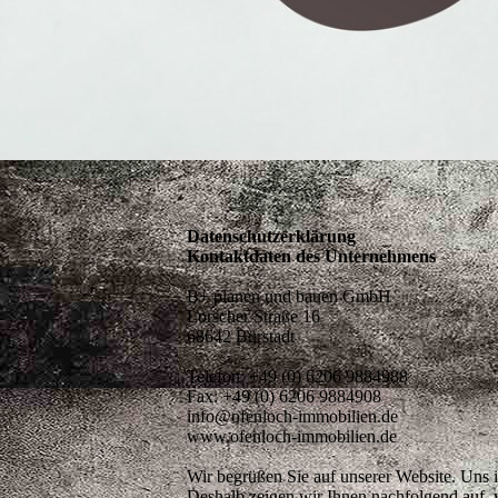
Datenschutzerklärung
Kontaktdaten des Unternehmens
B+ planen und bauen GmbH
Lorscher Straße 16
68642 Bürstadt
Telefon: +49 (0) 6206 9884988
Fax: +49 (0) 6206 9884908
info@ofenloch-immobilien.de
www.ofenloch-immobilien.de
Wir begrüßen Sie auf unserer Website. Uns i
Deshalb zeigen wir Ihnen nachfolgend auf, 