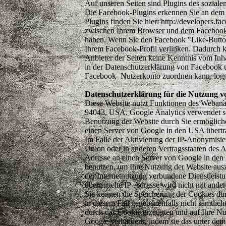
Auf unseren Seiten sind Plugins des soziale
Die Facebook-Plugins erkennen Sie an dem F
Plugins finden Sie hier: http://developers.
zwischen Ihrem Browser und dem Facebook-Se
haben. Wenn Sie den Facebook "Like-Button"
Ihrem Facebook-Profil verlinken. Dadurch k
Anbieter der Seiten keine Kenntnis vom Inh
in der Datenschutzerklärung von Facebook 
Facebook- Nutzerkonto zuordnen kann, logg
Datenschutzerklärung für die Nutzung v
Diese Website nutzt Funktionen des Webana
94043, USA. Google Analytics verwendet so
Benutzung der Website durch Sie ermögliche
einen Server von Google in den USA übertra
Im Falle der Aktivierung der IP-Anonymisie
Union oder in anderen Vertragsstaaten des 
Adresse an einen Server von Google in den 
benutzen, um Ihre Nutzung der Website aus
der Internetnutzung verbundene Dienstleis
übermittelte IP-Adresse wird nicht mit an
Sie können die Speicherung der Cookies durc
in diesem Fall gegebenenfalls nicht sämtli
durch das Cookie erzeugten und auf Ihre Nu
Google verhindern, indem sie das unter dem