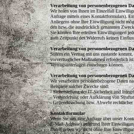
Verarbeitung von personenbezogenen Dat
Wir holen von Ihnen im Einzelfall Einwill
Anfrage mittels eines Kontaktformulars). Ein
Anliegens ohne Ihre Einwilligung nicht mögl
den bzw. die ausdrücklich genannten Zweck
Sie können Ihre erteilten Einwilligungen je
zum Zeitpunkt des Widerrufs keinen Einflus
Verarbeitung von personenbezogenen Da
Sofern ein Vertrag mit uns zustande kommt
vorvertraglicher Maßnahmen erforderlich ist
Vertragsunterlagen entnehmen können.
Verarbeitung von personenbezogenen Da
Wir verarbeiten personenbezogene Daten nach
Beispiele solcher Zwecke sind:
- Sicherstellung der IT-Sicherheit und Integr
- Verhinderung oder Aufklärung von Straftat
- Geltendmachung bzw. Abwehr rechtlicher
Kontaktformular
Wenn Sie uns eine Anfrage über unser Kont
E-Mail-Adresse) aufgrund Ihrer Einwilligun
Daten geben wir nicht ohne Ihre Einwilligun